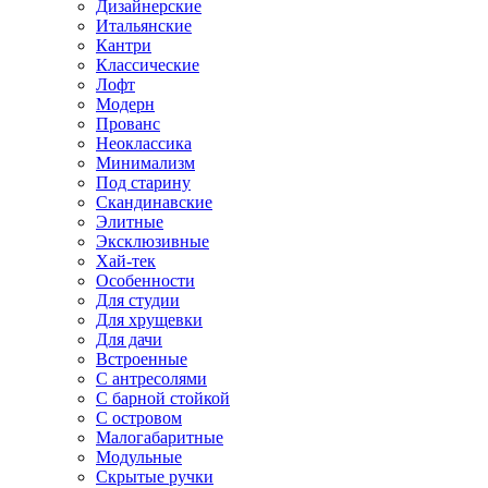
Дизайнерские
Итальянские
Кантри
Классические
Лофт
Модерн
Прованс
Неоклассика
Минимализм
Под старину
Скандинавские
Элитные
Эксклюзивные
Хай-тек
Особенности
Для студии
Для хрущевки
Для дачи
Встроенные
С антресолями
С барной стойкой
С островом
Малогабаритные
Модульные
Скрытые ручки