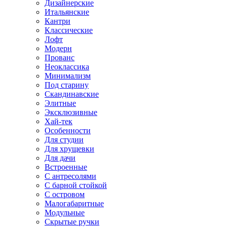
Дизайнерские
Итальянские
Кантри
Классические
Лофт
Модерн
Прованс
Неоклассика
Минимализм
Под старину
Скандинавские
Элитные
Эксклюзивные
Хай-тек
Особенности
Для студии
Для хрущевки
Для дачи
Встроенные
С антресолями
С барной стойкой
С островом
Малогабаритные
Модульные
Скрытые ручки