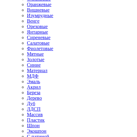
Оранжевые
Вишневые
Изумрудные
Венге
Ореховые
Янтарные
Сиреневые
Салатовые
Фиолетовые
Мятные
Золотые
Синие
Материал
МДФ
Эмаль
Акрил
Береза
Дерево
Дуб
ЛДСП
Массив
Пластик
Шпон
Экошпон
С патиной