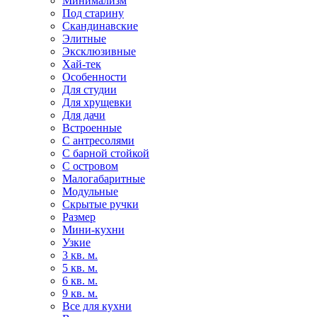
Минимализм
Под старину
Скандинавские
Элитные
Эксклюзивные
Хай-тек
Особенности
Для студии
Для хрущевки
Для дачи
Встроенные
С антресолями
С барной стойкой
С островом
Малогабаритные
Модульные
Скрытые ручки
Размер
Мини-кухни
Узкие
3 кв. м.
5 кв. м.
6 кв. м.
9 кв. м.
Все для кухни