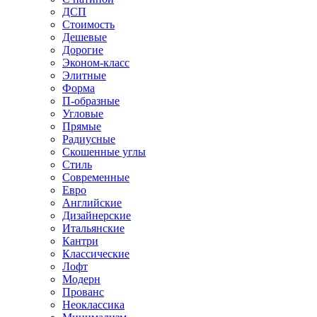
ДСП
Стоимость
Дешевые
Дорогие
Эконом-класс
Элитные
Форма
П-образные
Угловые
Прямые
Радиусные
Скошенные углы
Стиль
Современные
Евро
Английские
Дизайнерские
Итальянские
Кантри
Классические
Лофт
Модерн
Прованс
Неоклассика