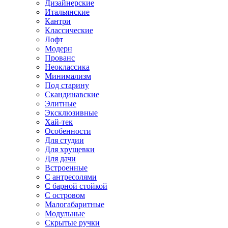
Дизайнерские
Итальянские
Кантри
Классические
Лофт
Модерн
Прованс
Неоклассика
Минимализм
Под старину
Скандинавские
Элитные
Эксклюзивные
Хай-тек
Особенности
Для студии
Для хрущевки
Для дачи
Встроенные
С антресолями
С барной стойкой
С островом
Малогабаритные
Модульные
Скрытые ручки