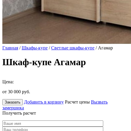
Главная
/
Шкафы-купе
/
Светлые шкафы-купе
/ Агамар
Шкаф-купе Агамар
Цена:
от 30 000
руб.
Добавить в корзину
Расчет цены
Вызвать
Заказать
замерщика
Получить расчет