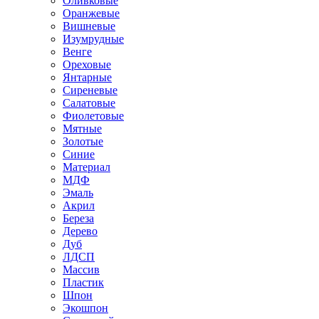
Оливковые
Оранжевые
Вишневые
Изумрудные
Венге
Ореховые
Янтарные
Сиреневые
Салатовые
Фиолетовые
Мятные
Золотые
Синие
Материал
МДФ
Эмаль
Акрил
Береза
Дерево
Дуб
ЛДСП
Массив
Пластик
Шпон
Экошпон