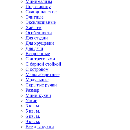
Минимализм
Под старину
Скандинавские
Элитные
Эксклюзивные
Хай-тек
Особенности
Для студии
Для хрущевки
Для дачи
Встроенные
С антресолями
С барной стойкой
С островом
Малогабаритные
Модульные
Скрытые ручки
Размер
Мини-кухни
Узкие
3 кв. м.
5 кв. м.
6 кв. м.
9 кв. м.
Все для кухни