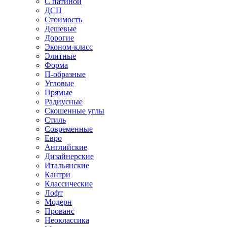
С патиной
ДСП
Стоимость
Дешевые
Дорогие
Эконом-класс
Элитные
Форма
П-образные
Угловые
Прямые
Радиусные
Скошенные углы
Стиль
Современные
Евро
Английские
Дизайнерские
Итальянские
Кантри
Классические
Лофт
Модерн
Прованс
Неоклассика