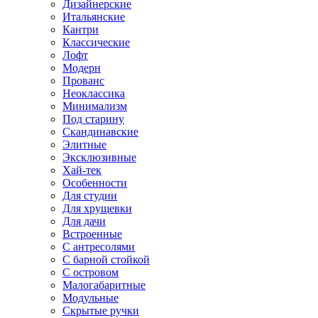
Дизайнерские
Итальянские
Кантри
Классические
Лофт
Модерн
Прованс
Неоклассика
Минимализм
Под старину
Скандинавские
Элитные
Эксклюзивные
Хай-тек
Особенности
Для студии
Для хрущевки
Для дачи
Встроенные
С антресолями
С барной стойкой
С островом
Малогабаритные
Модульные
Скрытые ручки