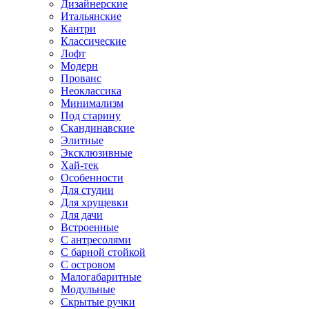
Дизайнерские
Итальянские
Кантри
Классические
Лофт
Модерн
Прованс
Неоклассика
Минимализм
Под старину
Скандинавские
Элитные
Эксклюзивные
Хай-тек
Особенности
Для студии
Для хрущевки
Для дачи
Встроенные
С антресолями
С барной стойкой
С островом
Малогабаритные
Модульные
Скрытые ручки