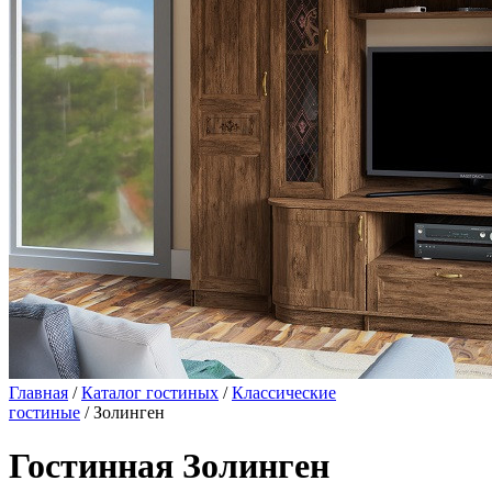
Главная
/
Каталог гостиных
/
Классические
гостиные
/ Золинген
Гостинная Золинген