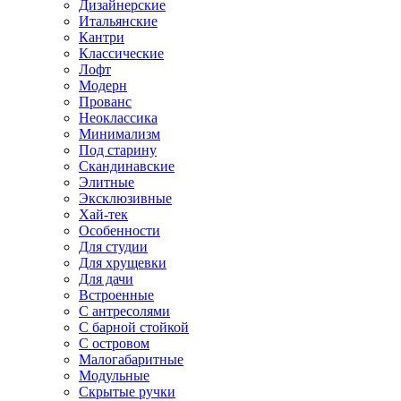
Дизайнерские
Итальянские
Кантри
Классические
Лофт
Модерн
Прованс
Неоклассика
Минимализм
Под старину
Скандинавские
Элитные
Эксклюзивные
Хай-тек
Особенности
Для студии
Для хрущевки
Для дачи
Встроенные
С антресолями
С барной стойкой
С островом
Малогабаритные
Модульные
Скрытые ручки