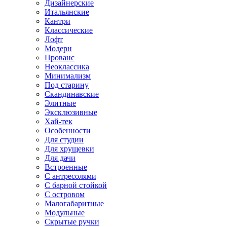
Дизайнерские
Итальянские
Кантри
Классические
Лофт
Модерн
Прованс
Неоклассика
Минимализм
Под старину
Скандинавские
Элитные
Эксклюзивные
Хай-тек
Особенности
Для студии
Для хрущевки
Для дачи
Встроенные
С антресолями
С барной стойкой
С островом
Малогабаритные
Модульные
Скрытые ручки