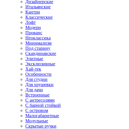
Дизайнерские
Итальянские
Кантри
Классические
Лофт
Модерн
Прованс
Неоклассика
Минимализм
Под старину
Скандинавские
Элитные
Эксклюзивные
Хай-тек
Особенности
Для студии
Для хрущевки
Для дачи
Встроенные
С антресолями
С барной стойкой
С островом
Малогабаритные
Модульные
Скрытые ручки