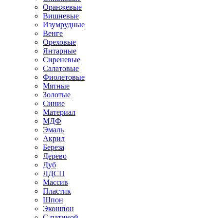
Оранжевые
Вишневые
Изумрудные
Венге
Ореховые
Янтарные
Сиреневые
Салатовые
Фиолетовые
Мятные
Золотые
Синие
Материал
МДФ
Эмаль
Акрил
Береза
Дерево
Дуб
ЛДСП
Массив
Пластик
Шпон
Экошпон
С патиной