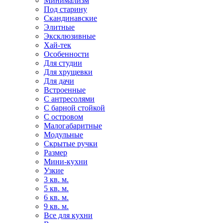
Минимализм
Под старину
Скандинавские
Элитные
Эксклюзивные
Хай-тек
Особенности
Для студии
Для хрущевки
Для дачи
Встроенные
С антресолями
С барной стойкой
С островом
Малогабаритные
Модульные
Скрытые ручки
Размер
Мини-кухни
Узкие
3 кв. м.
5 кв. м.
6 кв. м.
9 кв. м.
Все для кухни