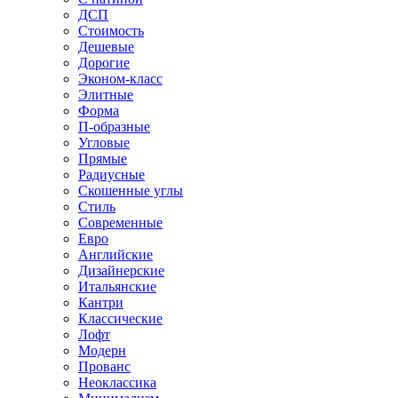
ДСП
Стоимость
Дешевые
Дорогие
Эконом-класс
Элитные
Форма
П-образные
Угловые
Прямые
Радиусные
Скошенные углы
Стиль
Современные
Евро
Английские
Дизайнерские
Итальянские
Кантри
Классические
Лофт
Модерн
Прованс
Неоклассика