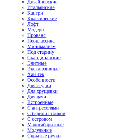
Дизайнерские
Итальянские
Кантри
Классические
Лофт
Модерн
Прованс
Неоклассика
Минимализм
Под старину
Скандинавские
Элитные
Эксклюзивные
Хай-тек
Особенности
Для студии
Для хрущевки
Для дачи
Встроенные
С антресолями
С барной стойкой
С островом
Малогабаритные
Модульные
Скрытые ручки