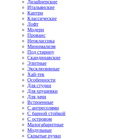
Дизайнерские
Итальянские
Кантри
Классические
Лофт
Модерн
Прованс
Неоклассика
Минимализм
Под старину
Скандинавские
Элитные
Эксклюзивные
Хай-тек
Особенности
Для студии
Для хрущевки
Для дачи
Встроенные
С антресолями
С барной стойкой
С островом
Малогабаритные
Модульные
Скрытые ручки