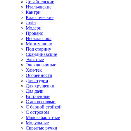
Дизайнерские
Итальянские
Кантри
Классические
Лофт
Модерн
Прованс
Неоклассика
Минимализм
Под старину
Скандинавские
Элитные
Эксклюзивные
Хай-тек
Особенности
Для студии
Для хрущевки
Для дачи
Встроенные
С антресолями
С барной стойкой
С островом
Малогабаритные
Модульные
Скрытые ручки