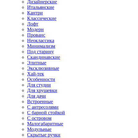
Дизайнерские
Итальянские
Кантри
Классические
Лофт
Модерн
Прованс
Неоклассика
Минимализм
Под старину
Скандинавские
Элитные
Эксклюзивные
Хай-тек
Особенности
Для студии
Для хрущевки
Для дачи
Встроенные
С антресолями
С барной стойкой
С островом
Малогабаритные
Модульные
Скрытые ручки