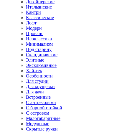
Дизайнерские
Итальянские
Кантри
Классические
Лофт
Модерн
Прованс
Неоклассика
Минимализм
Под старину
Скандинавские
Элитные
Эксклюзивные
Хай-тек
Особенности
Для студии
Для хрущевки
Для дачи
Встроенные
С антресолями
С барной стойкой
С островом
Малогабаритные
Модульные
Скрытые ручки