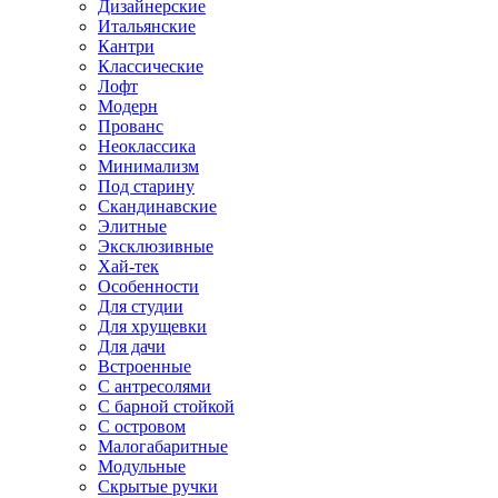
Дизайнерские
Итальянские
Кантри
Классические
Лофт
Модерн
Прованс
Неоклассика
Минимализм
Под старину
Скандинавские
Элитные
Эксклюзивные
Хай-тек
Особенности
Для студии
Для хрущевки
Для дачи
Встроенные
С антресолями
С барной стойкой
С островом
Малогабаритные
Модульные
Скрытые ручки