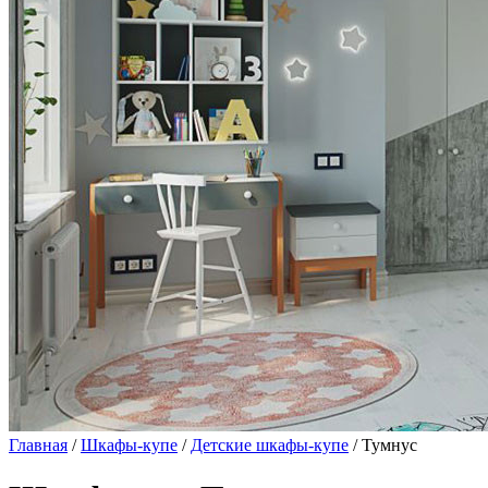
Главная
/
Шкафы-купе
/
Детские шкафы-купе
/ Тумнус