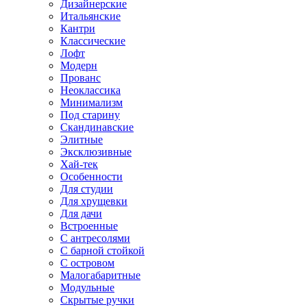
Дизайнерские
Итальянские
Кантри
Классические
Лофт
Модерн
Прованс
Неоклассика
Минимализм
Под старину
Скандинавские
Элитные
Эксклюзивные
Хай-тек
Особенности
Для студии
Для хрущевки
Для дачи
Встроенные
С антресолями
С барной стойкой
С островом
Малогабаритные
Модульные
Скрытые ручки