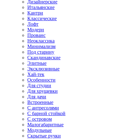
Дизайнерские
Итальянские
Кантри
Классические
Лофт
Модерн
Прованс
Неоклассика
Минимализм
Под старину
Скандинавские
Элитные
Эксклюзивные
Хай-тек
Особенности
Для студии
Для хрущевки
Для дачи
Встроенные
С антресолями
С барной стойкой
С островом
Малогабаритные
Модульные
Скрытые ручки