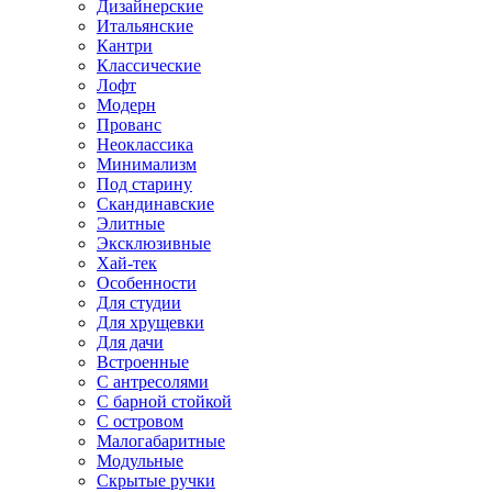
Дизайнерские
Итальянские
Кантри
Классические
Лофт
Модерн
Прованс
Неоклассика
Минимализм
Под старину
Скандинавские
Элитные
Эксклюзивные
Хай-тек
Особенности
Для студии
Для хрущевки
Для дачи
Встроенные
С антресолями
С барной стойкой
С островом
Малогабаритные
Модульные
Скрытые ручки