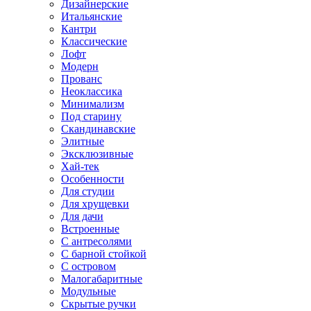
Дизайнерские
Итальянские
Кантри
Классические
Лофт
Модерн
Прованс
Неоклассика
Минимализм
Под старину
Скандинавские
Элитные
Эксклюзивные
Хай-тек
Особенности
Для студии
Для хрущевки
Для дачи
Встроенные
С антресолями
С барной стойкой
С островом
Малогабаритные
Модульные
Скрытые ручки