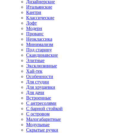
Дизайнерские
Итальянские
Кантри
Классические
Лофт
Модерн
Прованс
Неоклассика
Минимализм
Под старину
Скандинавские
Элитные
Эксклюзивные
Хай-тек
Особенности
Для студии
Для хрущевки
Для дачи
Встроенные
С антресолями
С барной стойкой
С островом
Малогабаритные
Модульные
Скрытые ручки