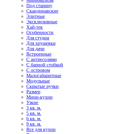
Минимализм
Под старину
Скандинавские
Элитные
Эксклюзивные
Хай-тек
Особенности
Для студии
Для хрущевки
Для дачи
Встроенные
С антресолями
С барной стойкой
С островом
Малогабаритные
Модульные
Скрытые ручки
Размер
Мини-кухни
Узкие
3 кв. м.
5 кв. м.
6 кв. м.
9 кв. м.
Все для кухни