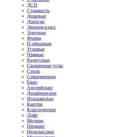
ДСП
Стоимость
Дешевые
Дорогие
Эконом-класс
Элитные
Форма
П-образные
Угловые
Прямые
Радиусные
Скошенные углы
Стиль
Современные
Евро
Английские
Дизайнерские
Итальянские
Кантри
Классические
Лофт
Модерн
Прованс
Неоклассика