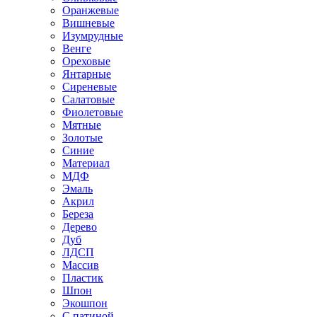
Оранжевые
Вишневые
Изумрудные
Венге
Ореховые
Янтарные
Сиреневые
Салатовые
Фиолетовые
Мятные
Золотые
Синие
Материал
МДФ
Эмаль
Акрил
Береза
Дерево
Дуб
ЛДСП
Массив
Пластик
Шпон
Экошпон
С патиной