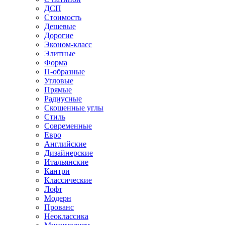
ДСП
Стоимость
Дешевые
Дорогие
Эконом-класс
Элитные
Форма
П-образные
Угловые
Прямые
Радиусные
Скошенные углы
Стиль
Современные
Евро
Английские
Дизайнерские
Итальянские
Кантри
Классические
Лофт
Модерн
Прованс
Неоклассика