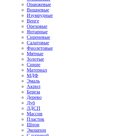
Оранжевые
Вишневые
Изумрудные
Венге
Ореховые
Янтарные
Сиреневые
Салатовые
Фиолетовые
Мятные
Золотые
Синие
Материал
МДФ
Эмаль
Акрил
Береза
Дерево
Дуб
ЛДСП
Массив
Пластик
Шпон
Экошпон
С патиной