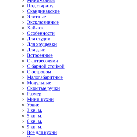
Минимализм
Под старину
Скандинавские
Элитные
Эксклюзивные
Хай-тек
Особенности
Для студии
Для хрущевки
Для дачи
Встроенные
С антресолями
С барной стойкой
С островом
Малогабаритные
Модульные
Скрытые ручки
Размер
Мини-кухни
Узкие
3 кв. м.
5 кв. м.
6 кв. м.
9 кв. м.
Все для кухни