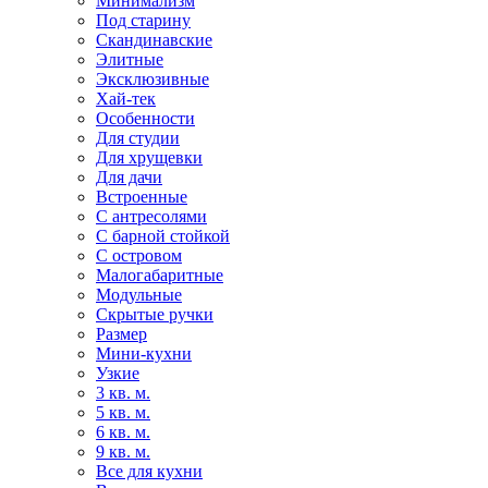
Минимализм
Под старину
Скандинавские
Элитные
Эксклюзивные
Хай-тек
Особенности
Для студии
Для хрущевки
Для дачи
Встроенные
С антресолями
С барной стойкой
С островом
Малогабаритные
Модульные
Скрытые ручки
Размер
Мини-кухни
Узкие
3 кв. м.
5 кв. м.
6 кв. м.
9 кв. м.
Все для кухни