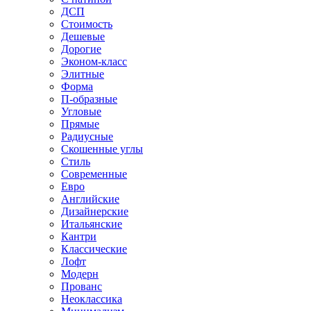
ДСП
Стоимость
Дешевые
Дорогие
Эконом-класс
Элитные
Форма
П-образные
Угловые
Прямые
Радиусные
Скошенные углы
Стиль
Современные
Евро
Английские
Дизайнерские
Итальянские
Кантри
Классические
Лофт
Модерн
Прованс
Неоклассика