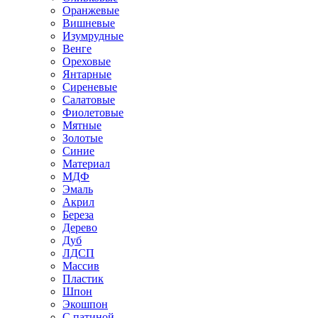
Оранжевые
Вишневые
Изумрудные
Венге
Ореховые
Янтарные
Сиреневые
Салатовые
Фиолетовые
Мятные
Золотые
Синие
Материал
МДФ
Эмаль
Акрил
Береза
Дерево
Дуб
ЛДСП
Массив
Пластик
Шпон
Экошпон
С патиной