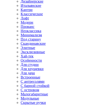
Дизайнерские
Итальянские
Кантри
Классические
Лофт
Модерн
Прованс
Неоклассика
Минимализм
Под старину
Скандинавские
Элитные
Эксклюзивные
Хай-тек
Особенности
Для студии
Для хрущевки
Для дачи
Встроенные
С антресолями
С барной стойкой
С островом
Малогабаритные
Модульные
Скрытые ручки