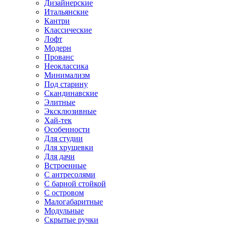
Дизайнерские
Итальянские
Кантри
Классические
Лофт
Модерн
Прованс
Неоклассика
Минимализм
Под старину
Скандинавские
Элитные
Эксклюзивные
Хай-тек
Особенности
Для студии
Для хрущевки
Для дачи
Встроенные
С антресолями
С барной стойкой
С островом
Малогабаритные
Модульные
Скрытые ручки