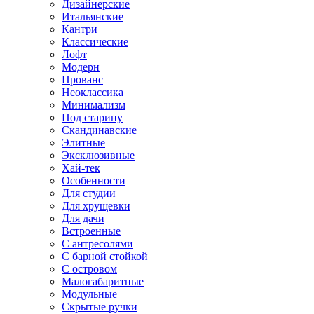
Дизайнерские
Итальянские
Кантри
Классические
Лофт
Модерн
Прованс
Неоклассика
Минимализм
Под старину
Скандинавские
Элитные
Эксклюзивные
Хай-тек
Особенности
Для студии
Для хрущевки
Для дачи
Встроенные
С антресолями
С барной стойкой
С островом
Малогабаритные
Модульные
Скрытые ручки