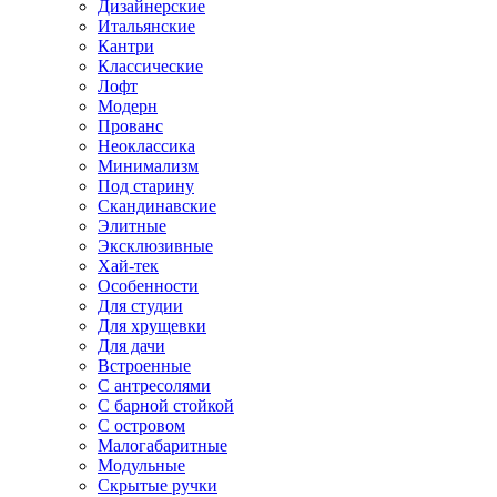
Дизайнерские
Итальянские
Кантри
Классические
Лофт
Модерн
Прованс
Неоклассика
Минимализм
Под старину
Скандинавские
Элитные
Эксклюзивные
Хай-тек
Особенности
Для студии
Для хрущевки
Для дачи
Встроенные
С антресолями
С барной стойкой
С островом
Малогабаритные
Модульные
Скрытые ручки