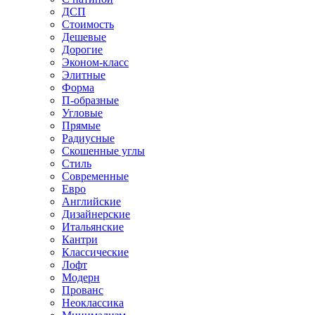
ДСП
Стоимость
Дешевые
Дорогие
Эконом-класс
Элитные
Форма
П-образные
Угловые
Прямые
Радиусные
Скошенные углы
Стиль
Современные
Евро
Английские
Дизайнерские
Итальянские
Кантри
Классические
Лофт
Модерн
Прованс
Неоклассика