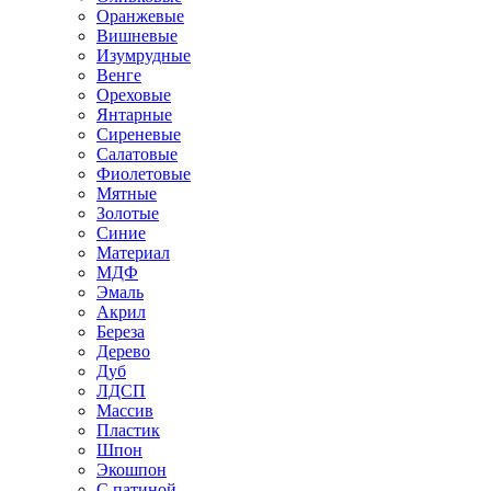
Оранжевые
Вишневые
Изумрудные
Венге
Ореховые
Янтарные
Сиреневые
Салатовые
Фиолетовые
Мятные
Золотые
Синие
Материал
МДФ
Эмаль
Акрил
Береза
Дерево
Дуб
ЛДСП
Массив
Пластик
Шпон
Экошпон
С патиной