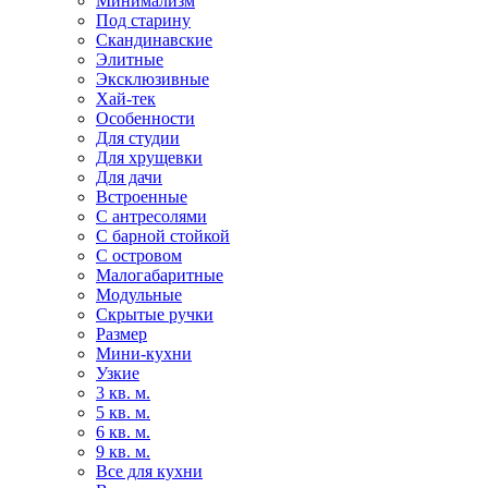
Минимализм
Под старину
Скандинавские
Элитные
Эксклюзивные
Хай-тек
Особенности
Для студии
Для хрущевки
Для дачи
Встроенные
С антресолями
С барной стойкой
С островом
Малогабаритные
Модульные
Скрытые ручки
Размер
Мини-кухни
Узкие
3 кв. м.
5 кв. м.
6 кв. м.
9 кв. м.
Все для кухни