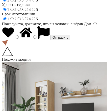
1
2
3
4
5
Уровень сервиса
1
2
3
4
5
Срок изготовления
1
2
3
4
5
Пожалуйста, докажите, что вы человек, выбрав
Дом
.
Похожие модели