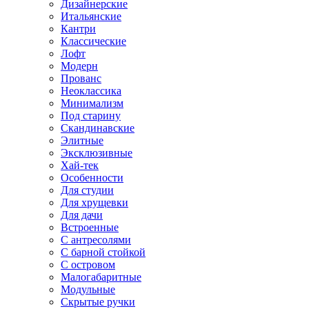
Дизайнерские
Итальянские
Кантри
Классические
Лофт
Модерн
Прованс
Неоклассика
Минимализм
Под старину
Скандинавские
Элитные
Эксклюзивные
Хай-тек
Особенности
Для студии
Для хрущевки
Для дачи
Встроенные
С антресолями
С барной стойкой
С островом
Малогабаритные
Модульные
Скрытые ручки