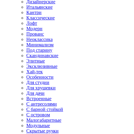
Дизайнерские
Итальянские
Кантри
Классические
Лофт
Модерн
Прованс
Неоклассика
Минимализм
Под старину
Скандинавские
Элитные
Эксклюзивные
Хай-тек
Особенности
Для студии
Для хрущевки
Для дачи
Встроенные
С антресолями
С барной стойкой
С островом
Малогабаритные
Модульные
Скрытые ручки