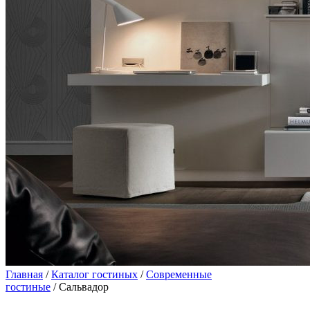
Главная
/
Каталог гостиных
/
Современные
гостиные
/ Сальвадор