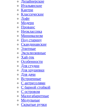
Дизайнерские
Итальянские
Кантри
Классические
Лофт
Модерн
Прованс
Неоклассика
Минимализм
Под старину
Скандинавские
Элитные
Эксклюзивные
Хай-тек
Особенности
Для студии
Для хрущевки
Для дачи
Встроенные
С антресолями
С барной стойкой
С островом
Малогабаритные
Модульные
Скрытые ручки