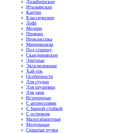
Дизайнерские
Итальянские
Кантри
Классические
Лофт
Модерн
Прованс
Неоклассика
Минимализм
Под старину
Скандинавские
Элитные
Эксклюзивные
Хай-тек
Особенности
Для студии
Для хрущевки
Для дачи
Встроенные
С антресолями
С барной стойкой
С островом
Малогабаритные
Модульные
Скрытые ручки