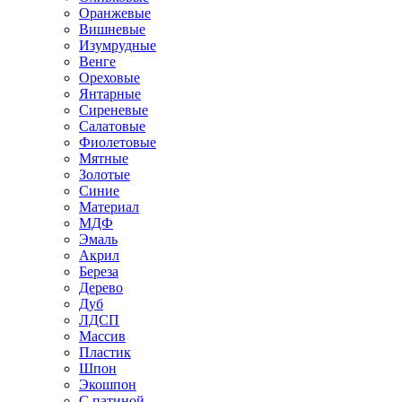
Оранжевые
Вишневые
Изумрудные
Венге
Ореховые
Янтарные
Сиреневые
Салатовые
Фиолетовые
Мятные
Золотые
Синие
Материал
МДФ
Эмаль
Акрил
Береза
Дерево
Дуб
ЛДСП
Массив
Пластик
Шпон
Экошпон
С патиной