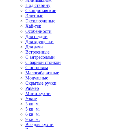
Минимализм
Под старину
Скандинавские
Элитные
Эксклюзивные
Хай-тек
Особенности
Для студии
Для хрущевки
Для дачи
Встроенные
С антресолями
С барной стойкой
С островом
Малогабаритные
Модульные
Скрытые ручки
Размер
Мини-кухни
Узкие
3 кв. м.
5 кв. м.
6 кв. м.
9 кв. м.
Все для кухни