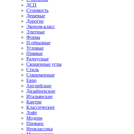
ДСП
Стоимость
Дешевые
Дорогие
Эконом-класс
Элитные
Форма
П-образные
Угловые
Прямые
Радиусные
Скошенные углы
Стиль
Современные
Евро
Английские
Дизайнерские
Итальянские
Кантри
Классические
Лофт
Модерн
Прованс
Неоклассика