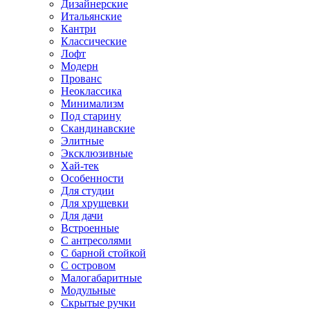
Дизайнерские
Итальянские
Кантри
Классические
Лофт
Модерн
Прованс
Неоклассика
Минимализм
Под старину
Скандинавские
Элитные
Эксклюзивные
Хай-тек
Особенности
Для студии
Для хрущевки
Для дачи
Встроенные
С антресолями
С барной стойкой
С островом
Малогабаритные
Модульные
Скрытые ручки