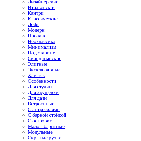
Дизайнерские
Итальянские
Кантри
Классические
Лофт
Модерн
Прованс
Неоклассика
Минимализм
Под старину
Скандинавские
Элитные
Эксклюзивные
Хай-тек
Особенности
Для студии
Для хрущевки
Для дачи
Встроенные
С антресолями
С барной стойкой
С островом
Малогабаритные
Модульные
Скрытые ручки