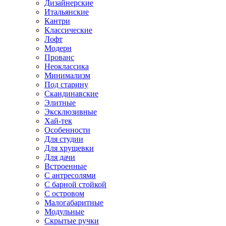
Дизайнерские
Итальянские
Кантри
Классические
Лофт
Модерн
Прованс
Неоклассика
Минимализм
Под старину
Скандинавские
Элитные
Эксклюзивные
Хай-тек
Особенности
Для студии
Для хрущевки
Для дачи
Встроенные
С антресолями
С барной стойкой
С островом
Малогабаритные
Модульные
Скрытые ручки