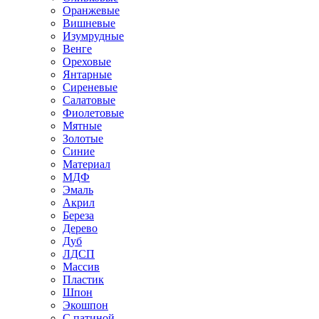
Оранжевые
Вишневые
Изумрудные
Венге
Ореховые
Янтарные
Сиреневые
Салатовые
Фиолетовые
Мятные
Золотые
Синие
Материал
МДФ
Эмаль
Акрил
Береза
Дерево
Дуб
ЛДСП
Массив
Пластик
Шпон
Экошпон
С патиной