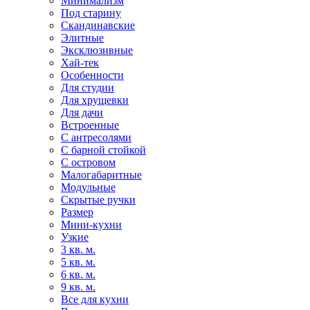
Минимализм
Под старину
Скандинавские
Элитные
Эксклюзивные
Хай-тек
Особенности
Для студии
Для хрущевки
Для дачи
Встроенные
С антресолями
С барной стойкой
С островом
Малогабаритные
Модульные
Скрытые ручки
Размер
Мини-кухни
Узкие
3 кв. м.
5 кв. м.
6 кв. м.
9 кв. м.
Все для кухни