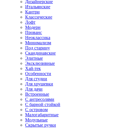
Дизайнерские
Итальянские
Кантри
Классические
Лофт
Модерн
Прованс
Неоклассика
Минимализм
Под старину
Скандинавские
Элитные
Эксклюзивные
Хай-тек
Особенности
Для студии
Для хрущевки
Для дачи
Встроенные
С антресолями
С барной стойкой
С островом
Малогабаритные
Модульные
Скрытые ручки