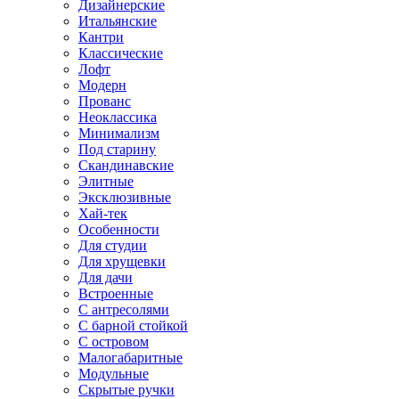
Дизайнерские
Итальянские
Кантри
Классические
Лофт
Модерн
Прованс
Неоклассика
Минимализм
Под старину
Скандинавские
Элитные
Эксклюзивные
Хай-тек
Особенности
Для студии
Для хрущевки
Для дачи
Встроенные
С антресолями
С барной стойкой
С островом
Малогабаритные
Модульные
Скрытые ручки