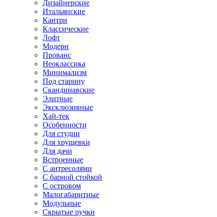
Дизайнерские
Итальянские
Кантри
Классические
Лофт
Модерн
Прованс
Неоклассика
Минимализм
Под старину
Скандинавские
Элитные
Эксклюзивные
Хай-тек
Особенности
Для студии
Для хрущевки
Для дачи
Встроенные
С антресолями
С барной стойкой
С островом
Малогабаритные
Модульные
Скрытые ручки