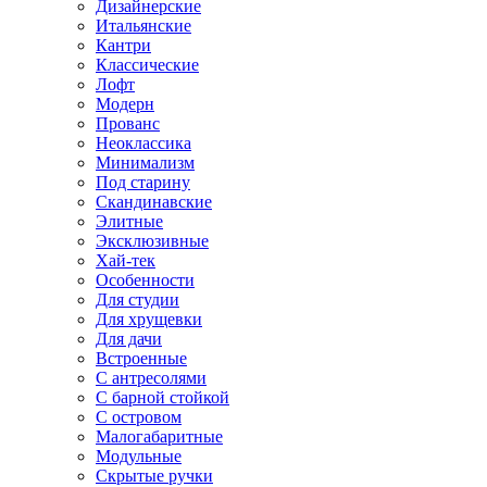
Дизайнерские
Итальянские
Кантри
Классические
Лофт
Модерн
Прованс
Неоклассика
Минимализм
Под старину
Скандинавские
Элитные
Эксклюзивные
Хай-тек
Особенности
Для студии
Для хрущевки
Для дачи
Встроенные
С антресолями
С барной стойкой
С островом
Малогабаритные
Модульные
Скрытые ручки