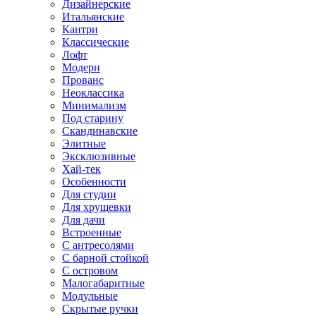
Дизайнерские
Итальянские
Кантри
Классические
Лофт
Модерн
Прованс
Неоклассика
Минимализм
Под старину
Скандинавские
Элитные
Эксклюзивные
Хай-тек
Особенности
Для студии
Для хрущевки
Для дачи
Встроенные
С антресолями
С барной стойкой
С островом
Малогабаритные
Модульные
Скрытые ручки