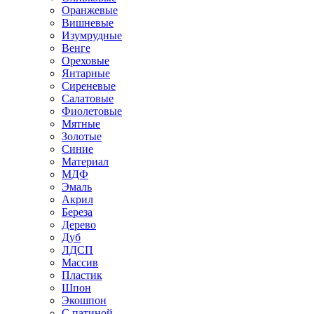
Оранжевые
Вишневые
Изумрудные
Венге
Ореховые
Янтарные
Сиреневые
Салатовые
Фиолетовые
Мятные
Золотые
Синие
Материал
МДФ
Эмаль
Акрил
Береза
Дерево
Дуб
ЛДСП
Массив
Пластик
Шпон
Экошпон
С патиной