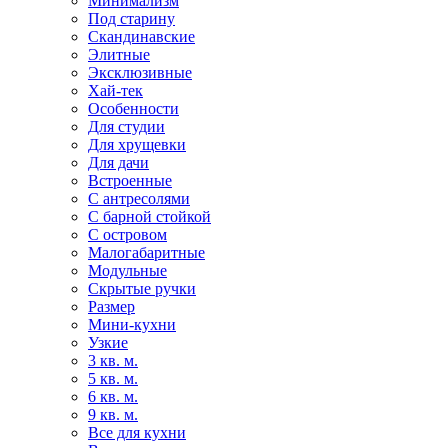
Минимализм
Под старину
Скандинавские
Элитные
Эксклюзивные
Хай-тек
Особенности
Для студии
Для хрущевки
Для дачи
Встроенные
С антресолями
С барной стойкой
С островом
Малогабаритные
Модульные
Скрытые ручки
Размер
Мини-кухни
Узкие
3 кв. м.
5 кв. м.
6 кв. м.
9 кв. м.
Все для кухни