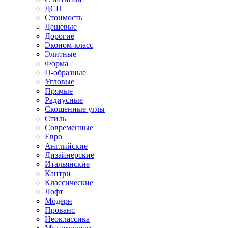
ДСП
Стоимость
Дешевые
Дорогие
Эконом-класс
Элитные
Форма
П-образные
Угловые
Прямые
Радиусные
Скошенные углы
Стиль
Современные
Евро
Английские
Дизайнерские
Итальянские
Кантри
Классические
Лофт
Модерн
Прованс
Неоклассика