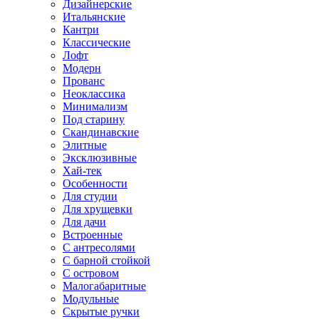
Дизайнерские
Итальянские
Кантри
Классические
Лофт
Модерн
Прованс
Неоклассика
Минимализм
Под старину
Скандинавские
Элитные
Эксклюзивные
Хай-тек
Особенности
Для студии
Для хрущевки
Для дачи
Встроенные
С антресолями
С барной стойкой
С островом
Малогабаритные
Модульные
Скрытые ручки