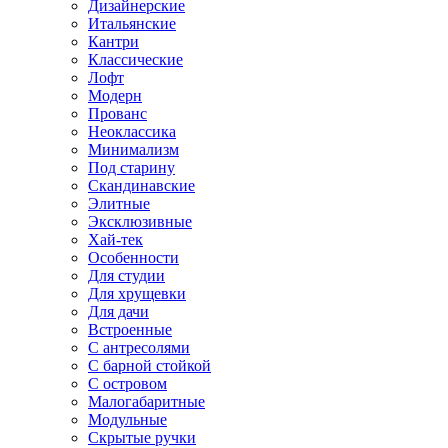
Дизайнерские
Итальянские
Кантри
Классические
Лофт
Модерн
Прованс
Неоклассика
Минимализм
Под старину
Скандинавские
Элитные
Эксклюзивные
Хай-тек
Особенности
Для студии
Для хрущевки
Для дачи
Встроенные
С антресолями
С барной стойкой
С островом
Малогабаритные
Модульные
Скрытые ручки