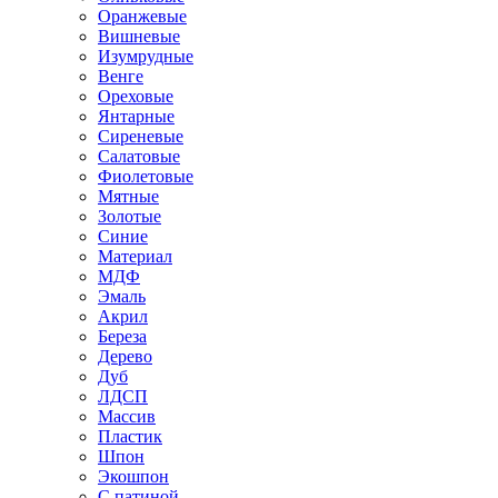
Оранжевые
Вишневые
Изумрудные
Венге
Ореховые
Янтарные
Сиреневые
Салатовые
Фиолетовые
Мятные
Золотые
Синие
Материал
МДФ
Эмаль
Акрил
Береза
Дерево
Дуб
ЛДСП
Массив
Пластик
Шпон
Экошпон
С патиной