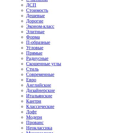
ДСП
Стоимость
Дешевые
Дорогие
Эконом-класс
Элитные
Форма
П-образные
Угловые
Прямые
Радиусные
Скошенные углы
Стиль
Современные
Евро
Английские
Дизайнерские
Итальянские
Кантри
Классические
Лофт
Модерн
Прованс
Неоклассика