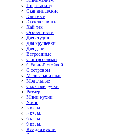
Минимализм
Под старину
Скандинавские
Элитные
Эксклюзивные
Хай-тек
Особенности
Для студии
Для хрущевки
Для дачи
Встроенные
С антресолями
С барной стойкой
С островом
Малогабаритные
Модульные
Скрытые ручки
Размер
Мини-кухни
Узкие
3 кв. м.
5 кв. м.
6 кв. м.
9 кв. м.
Все для кухни