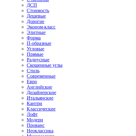
ДСП
Стоимость
Дешевые
Дорогие
Эконом-класс
Элитные
Форма
П-образные
Угловые
Прямые
Радиусные
Скошенные углы
Стиль
Современные
Евро
Английские
Дизайнерские
Итальянские
Кантри
Классические
Лофт
Модерн
Прованс
Неоклассика