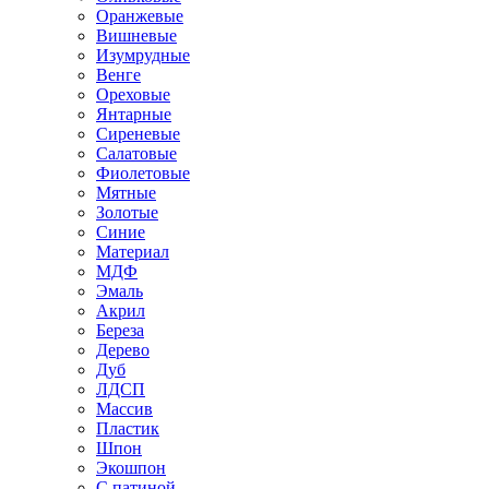
Оранжевые
Вишневые
Изумрудные
Венге
Ореховые
Янтарные
Сиреневые
Салатовые
Фиолетовые
Мятные
Золотые
Синие
Материал
МДФ
Эмаль
Акрил
Береза
Дерево
Дуб
ЛДСП
Массив
Пластик
Шпон
Экошпон
С патиной