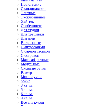
Минимализм
Под старину
Скандинавские
Элитные
Эксклюзивные
Хай-тек
Особенности
Для студии
Для хрущевки
Для дачи
Встроенные
С антресолями
С барной стойкой
С островом
Малогабаритные
Модульные
Скрытые ручки
Размер
Мини-кухни
Узкие
3 кв. м.
5 кв. м.
6 кв. м.
9 кв. м.
Все для кухни