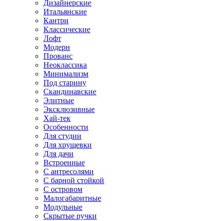
Дизайнерские
Итальянские
Кантри
Классические
Лофт
Модерн
Прованс
Неоклассика
Минимализм
Под старину
Скандинавские
Элитные
Эксклюзивные
Хай-тек
Особенности
Для студии
Для хрущевки
Для дачи
Встроенные
С антресолями
С барной стойкой
С островом
Малогабаритные
Модульные
Скрытые ручки